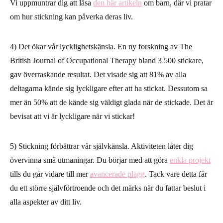
Vi uppmuntrar dig att läsa
den här artikeln
om barn, där vi pratar
om hur stickning kan påverka deras liv.
4)
Det ökar vår lycklighetskänsla.
En ny forskning av The
British Journal of Occupational Therapy bland 3 500 stickare,
gav överraskande resultat. Det visade sig att 81% av alla
deltagarna kände sig lyckligare efter att ha stickat. Dessutom sa
mer än 50% att de kände sig väldigt glada när de stickade. Det är
bevisat att vi är lyckligare när vi stickar!
5)
Stickning förbättrar vår självkänsla
. Aktiviteten låter dig
övervinna små utmaningar. Du börjar med att göra
enkla projekt
tills du går vidare till mer
avancerade plagg
. Tack vare detta får
du ett större självförtroende och det märks när du fattar beslut i
alla aspekter av ditt liv.