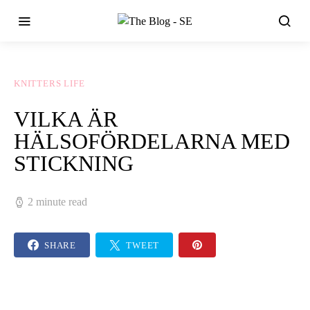
KNITTERS LIFE
VILKA ÄR
HÄLSOFÖRDELARNA MED
STICKNING
2 minute read
SHARE
TWEET