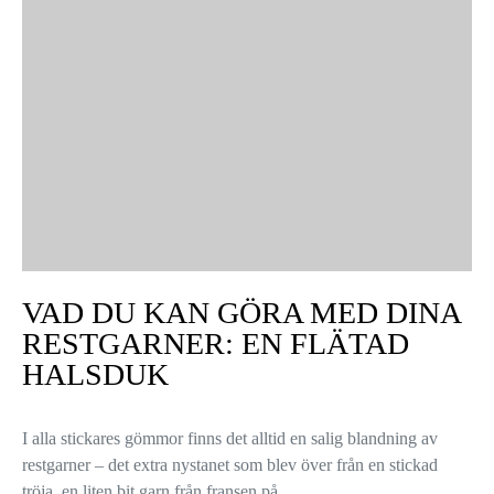
VAD DU KAN GÖRA MED DINA
RESTGARNER: EN FLÄTAD
HALSDUK
I alla stickares gömmor finns det alltid en salig blandning av
restgarner – det extra nystanet som blev över från en stickad
tröja, en liten bit garn från fransen på…