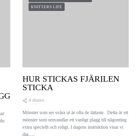
KNITTERS LIFE
D
HUR STICKAS FJÄRILEN
STICKA
GG
4 shares
Mönster som ser svåra ut är ofta de lättaste. Detta är ett
har
mönster som omvandlar ett vanligt plagg till någonting
 du
extra speciellt och roligt. I dagens instruktion visar vi
dig,…