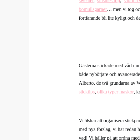
sweater
,
slushies top
,
sabrina 
bomullsgarner
… men vi tog o
fortfarande bli lite kyligt och de
Gästerna stickade med vårt nu
både nybörjare och avancerade 
Alberto, de två grundarna av W
sticktips
,
olika typer maskor
, 
Vi älskar att organisera
stickpa
med nya förslag, vi har redan hå
vad! Vi håller på att ordna med