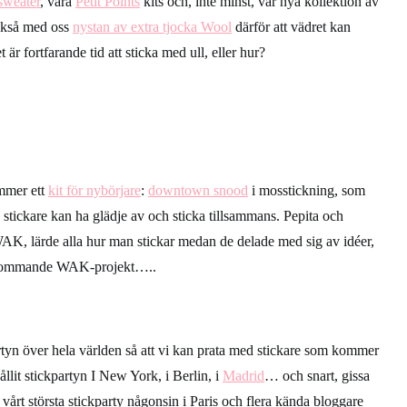
sweater
, våra
Petit Points
kits och, inte minst, vår nya kollektion av
ckså med oss
nystan av extra tjocka Wool
därför att vädret kan
t är fortfarande tid att sticka med ull, eller hur?
mmer ett
kit för
nybörjare
:
downtown snood
i mosstickning, som
stickare kan ha glädje av och sticka tillsammans. Pepita och
AK, lärde alla hur man stickar medan de delade med sig av idéer,
kommande WAK-projekt…..
rtyn
över hela världen så att vi kan prata med
stickare
som kommer
llit stickpartyn I New York, i Berlin, i
Madrid
… och snart, gissa
 vårt största stickparty någonsin i Paris och flera kända bloggare