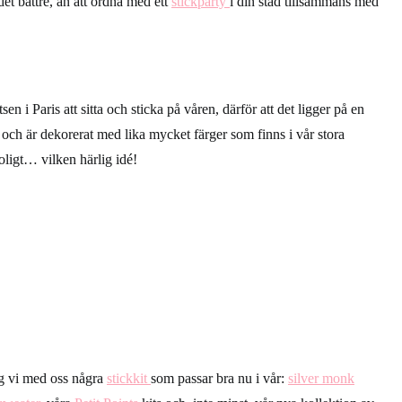
et bättre, än att ordna med ett
stickparty
i din stad tillsammans med
en i Paris att sitta och sticka på våren, därför att det ligger på en
, och är dekorerat med lika mycket färger som finns i vår stora
roligt… vilken härlig idé!
 tog vi med oss några
stickkit
som passar bra nu i vår:
silver monk