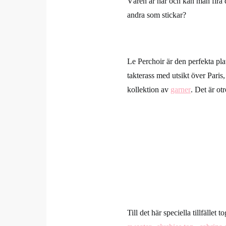
Våren är här och kan man fira d
andra som stickar?
Le Perchoir är den perfekta plats
takterass med utsikt över Paris
kollektion av
garner
. Det är ot
Till det här speciella tillfället