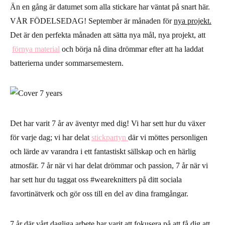
Än en gång är datumet som alla stickare har väntat på snart här.
VÅR FÖDELSEDAG!
September
är månaden för
nya projekt.
Det är den perfekta månaden att sätta nya mål, nya projekt, att
förnya material
och börja nå dina drömmar efter att ha laddat
batterierna under sommarsemestern.
Det har varit 7 år av äventyr med dig! Vi har sett hur du
växer
för varje dag; vi har delat
stickpartyn
där vi möttes personligen
och
lärde
av varandra i ett fantastiskt sällskap och en härlig
atmosfär. 7 år när vi har delat drömmar och passion, 7 år när vi
har sett hur du taggat oss #weareknitters på ditt sociala
favortinätverk och gör oss till en del av dina framgångar.
7 år där vårt dagliga arbete har varit att fokusera på att få dig att