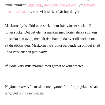
enkla tekniker:
lägga upp
,
sticka räta maskor och
lyft
1 maska
utan att sticka den
, som vi beskriver här hur du gör:
Maskorna lyfts alltid utan sticka dem från vänster sticka till
höger sticka. Det betyder, ta maskan med höger sticka som om
du sticka den avigt, med låt den bara glida över till stickan utan
att du stickar den. Maskorna lyfts olika beroende på om det är ett
udda varv eller ett jämt varv:
På udda varv lyfts maskan med garnet bakom arbetet.
På jämna varv lyfts maskan med garnet framför projektet, så att
färgbytet blir på avigsidan.