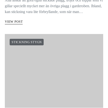
Alla älskar att göra egna stickade plagg, tröjor och toppar som vi
gillar speciellt mycket mer än övriga plagg i garderoben. Ibland,
kan stickning vara lite förbryllande, som när man…
VIEW POST
STICKNING STYGN